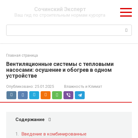
Перейти
Сочинский Эксперт
к
Ваш гид по строительным нормам курорта
контенту
Поиск:
Главная страница
Вентиляционные системы с тепловыми
насосами: осушение и обогрев в одном
устройстве
Опубликовано:
25.01.2025
Влажность и Климат
Содержание
Введение в комбинированные