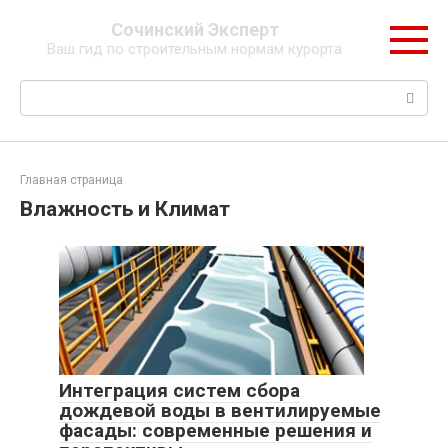
Перейти
Сочинский Эксперт
к
Ваш гид по строительным нормам курорта
контенту
Поиск:
Главная страница
Влажность и Климат
Интеграция систем сбора
дождевой воды в вентилируемые
фасады: современные решения и