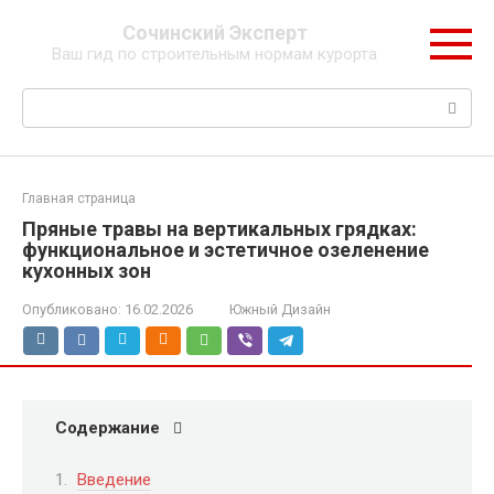
Перейти
Сочинский Эксперт
к
Ваш гид по строительным нормам курорта
контенту
Поиск:
Главная страница
Пряные травы на вертикальных грядках:
функциональное и эстетичное озеленение
кухонных зон
Опубликовано:
16.02.2026
Южный Дизайн
Содержание
Введение