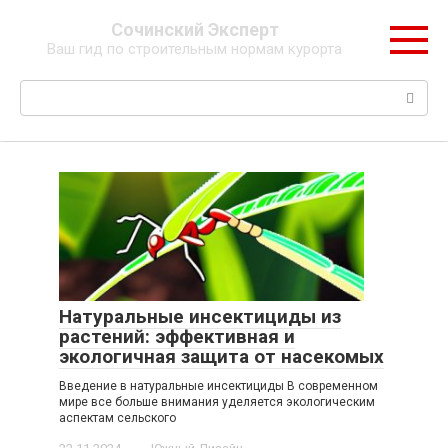
Перейти
Сочинский Эксперт
к
Ваш гид по строительным нормам курорта
контенту
Поиск:
Натуральные инсектициды из
растений: эффективная и
экологичная защита от насекомых
Введение в натуральные инсектициды В современном
мире все больше внимания уделяется экологическим
аспектам сельского