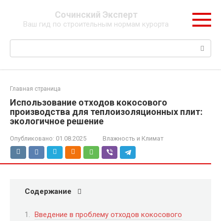
Перейти
Сочинский Эксперт
к
Ваш гид по строительным нормам курорта
контенту
Поиск:
Главная страница
Использование отходов кокосового
производства для теплоизоляционных плит:
экологичное решение
Опубликовано:
01.08.2025
Влажность и Климат
Содержание
Введение в проблему отходов кокосового