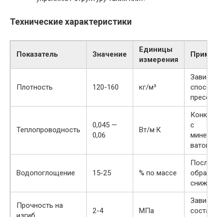
Технические характеристики
Единицы
Показатель
Значение
Приме
измерения
Зависит
Плотность
120-160
кг/м³
способ
прессо
Конкур
0,045 —
с
Теплопроводность
Вт/м·К
0,06
минера
ватой
После
Водопоглощение
15-25
% по массе
обрабо
снижае
Зависит
Прочность на
2-4
МПа
состав
изгиб